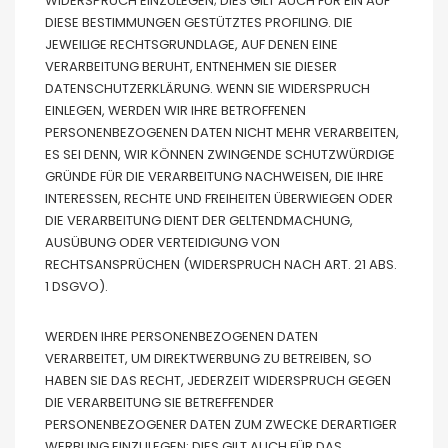
WIDERSPRUCH EINZULEGEN; DIES GILT AUCH FÜR EIN AUF
DIESE BESTIMMUNGEN GESTÜTZTES PROFILING. DIE
JEWEILIGE RECHTSGRUNDLAGE, AUF DENEN EINE
VERARBEITUNG BERUHT, ENTNEHMEN SIE DIESER
DATENSCHUTZERKLÄRUNG. WENN SIE WIDERSPRUCH
EINLEGEN, WERDEN WIR IHRE BETROFFENEN
PERSONENBEZOGENEN DATEN NICHT MEHR VERARBEITEN,
ES SEI DENN, WIR KÖNNEN ZWINGENDE SCHUTZWÜRDIGE
GRÜNDE FÜR DIE VERARBEITUNG NACHWEISEN, DIE IHRE
INTERESSEN, RECHTE UND FREIHEITEN ÜBERWIEGEN ODER
DIE VERARBEITUNG DIENT DER GELTENDMACHUNG,
AUSÜBUNG ODER VERTEIDIGUNG VON
RECHTSANSPRÜCHEN (WIDERSPRUCH NACH ART. 21 ABS.
1 DSGVO).
WERDEN IHRE PERSONENBEZOGENEN DATEN
VERARBEITET, UM DIREKTWERBUNG ZU BETREIBEN, SO
HABEN SIE DAS RECHT, JEDERZEIT WIDERSPRUCH GEGEN
DIE VERARBEITUNG SIE BETREFFENDER
PERSONENBEZOGENER DATEN ZUM ZWECKE DERARTIGER
WERBUNG EINZULEGEN; DIES GILT AUCH FÜR DAS